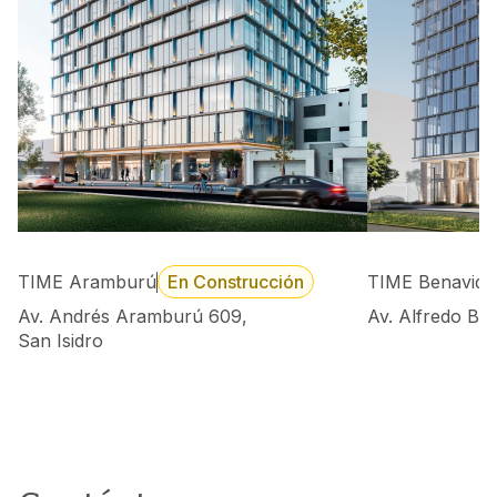
TIME Aramburú
En Construcción
TIME Benavide
Av. Andrés Aramburú 609,
Av. Alfredo Be
San Isidro