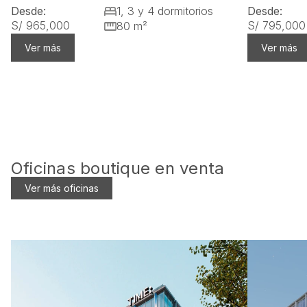
Llano Zapata 430
Costa de
En Construcción
Miraflores
Av. 28 de J
Desde:
1, 3 y 4 dormitorios
Desde:
S/ 965,000
S/ 795,000
80 m²
Ver más
Ver más
Oficinas boutique en venta
Ver más oficinas