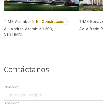
TIME Aramburú
En Construcción
TIME Benavide
Av. Andrés Aramburú 609,
Av. Alfredo Be
San Isidro
Contáctanos
Nombre*
Apellido*